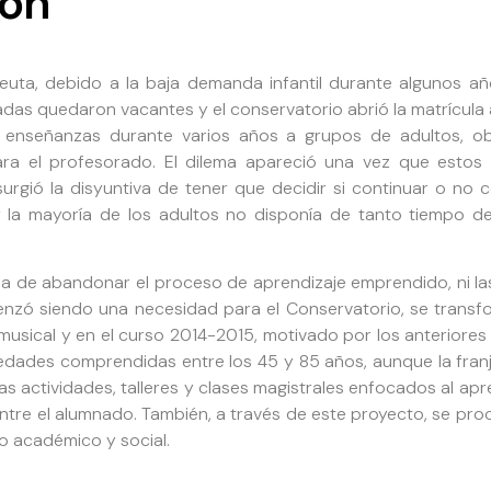
ión
Ceuta, debido a la baja demanda infantil durante algunos 
das quedaron vacantes y el conservatorio abrió la matrícula 
tas enseñanzas durante varios años a grupos de adultos, 
ra el profesorado. El dilema apareció una vez que estos
rgió la disyuntiva de tener que decidir si continuar o no 
la mayoría de los adultos no disponía de tanto tiempo deb
ea de abandonar el proceso de aprendizaje emprendido, ni la
nzó siendo una necesidad para el Conservatorio, se trans
 musical y en el curso 2014-2015, motivado por los anteriores
 edades comprendidas entre los 45 y 85 años, aunque la fran
 actividades, talleres y clases magistrales enfocados al apren
ntre el alumnado. También, a través de este proyecto, se proc
po académico y social.