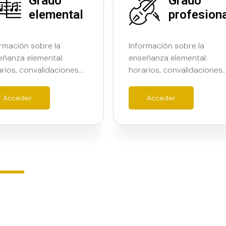
Grado
Grado
elemental
profesion
rmación sobre la
Información sobre la
eñanza elemental:
enseñanza elemental:
rios, convalidaciones…
horarios, convalidaciones
Acceder
Acceder