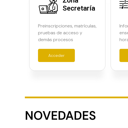
Zona
Secretaría
Preinscripciones, matrículas,
Info
pruebas de acceso y
ens
demás procesos
hora
Acceder
NOVEDADES