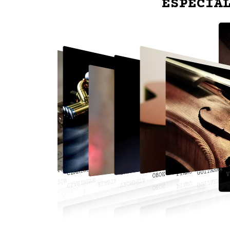
ESPECIA
De 09:00 a 14:00 horas
CLARINETE
TROMPETA
GUITARRA
SAXOFÓN
FLAUTA
PIANO
VIOLÍN
OBOE