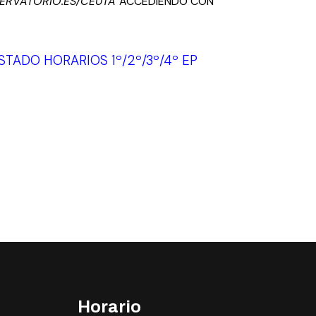
ERVATORIO.ES/CEUTA
ACCEDIENDO CON
ISTADO HORARIOS 1º/2º/3º/4º EP
Horario