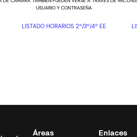
A DE CÁMARA TAMBIÉN PUEDEN VERSE A TRAVÉS DE
MICONS
USUARIO Y CONTRASEÑA
LISTADO HORARIOS 2º/3º/4º EE
L
Áreas
Enlaces